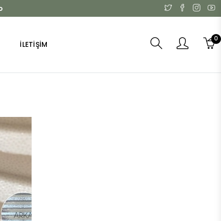
o
0
İLETIŞIM