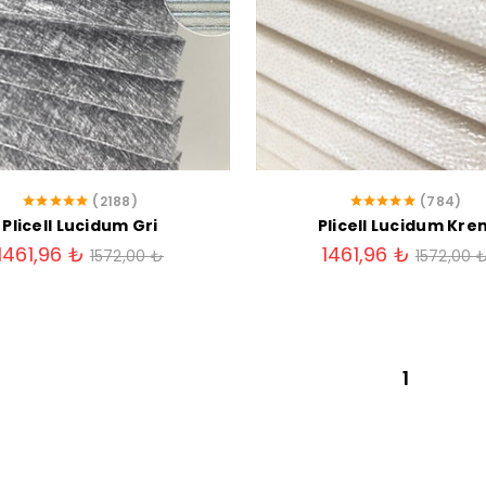
(2188)
(784)
Plicell Lucidum Gri
Plicell Lucidum Kre
1461,96 ₺
1461,96 ₺
1572,00 ₺
1572,00 
1