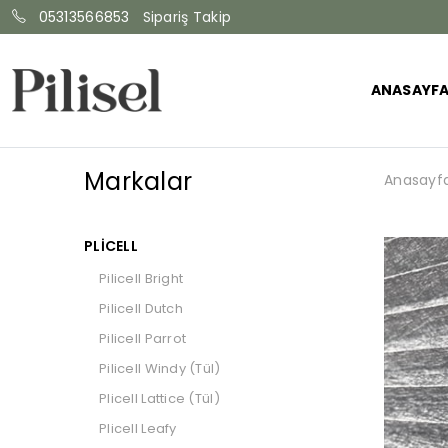
05313566853
Sipariş Takip
ANASAYF
Markalar
Anasayf
PLICELL
Pilicell Bright
Pilicell Dutch
Pilicell Parrot
Pilicell Windy (Tül)
Plicell Lattice (Tül)
Plicell Leafy